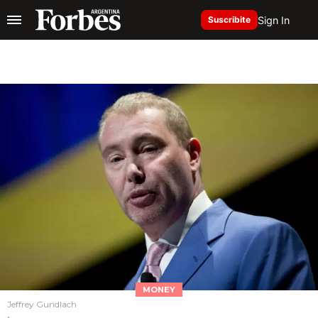
Sign In
Suscribite
MONEY
Jeffrey Gundlach
.