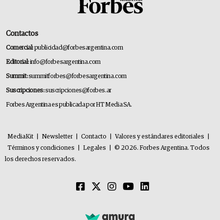
Contactos
Comercial:
publicidad@forbesargentina.com
Editorial:
info@forbesargentina.com
Summit:
summitforbes@forbesargentina.com
Suscripciones:
suscripciones@forbes.ar
Forbes Argentina es publicada por HT Media SA.
MediaKit
|
Newsletter
|
Contacto
|
Valores y estándares editoriales
|
Términos y condiciones
|
Legales
|
© 2026. Forbes Argentina. Todos
los derechos reservados.