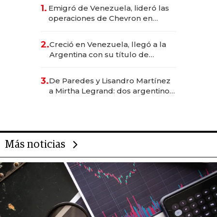
1.
Emigró de Venezuela, lideró las
operaciones de Chevron en
EE.UU. y hoy es la única mujer
CEO en Vaca Muerta
2.
Creció en Venezuela, llegó a la
Argentina con su título de
abogado y construyó un imperio
gastronómico que revoluciona
3.
De Paredes y Lisandro Martínez
las marcas "fast premium"
a Mirtha Legrand: dos argentinos
impulsan el negocio del wellness
deportivo y el cuidado corporal
Más noticias