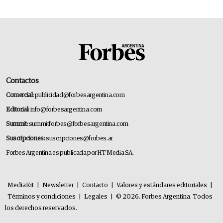
Contactos
Comercial:
publicidad@forbesargentina.com
Editorial:
info@forbesargentina.com
Summit:
summitforbes@forbesargentina.com
Suscripciones:
suscripciones@forbes.ar
Forbes Argentina es publicada por HT Media SA.
MediaKit
|
Newsletter
|
Contacto
|
Valores y estándares editoriales
|
Términos y condiciones
|
Legales
|
© 2026. Forbes Argentina. Todos
los derechos reservados.