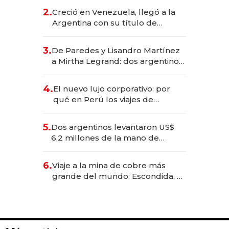
CEO en Vaca Muerta
2.
Creció en Venezuela, llegó a la
Argentina con su título de
abogado y construyó un imperio
gastronómico que revoluciona
3.
De Paredes y Lisandro Martínez
las marcas "fast premium"
a Mirtha Legrand: dos argentinos
impulsan el negocio del wellness
deportivo y el cuidado corporal
4.
El nuevo lujo corporativo: por
qué en Perú los viajes de
negocios dejan de ser reuniones
para convertirse en experiencias
5.
Dos argentinos levantaron US$
transformadoras
6,2 millones de la mano de
Rauch, Englebienne y Woloski
6.
Viaje a la mina de cobre más
grande del mundo: Escondida, el
gigante chileno que exporta US$
14.000 millones anuales