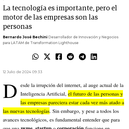
La tecnología es importante, pero el
motor de las empresas son las
personas
Bernardo José Bechini
Desarrollador de Innovación y Negocios
para LATAM de Transformation Lighthouse
12 Julio de 2024 09.33
D
esde la irrupción del internet, al auge actual de la
Inteligencia Artificial,
el futuro de las personas y
las empresas pareciera estar cada vez más atado a
las nuevas tecnologías
. Sin embargo, y pese a todos los
avances tecnológicos, es fundamental entender que para
pyme
startup
corporación
que una
,
o
funcione en