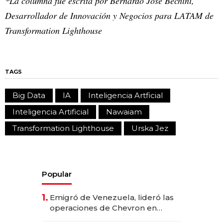
*La columna fue escrita por Bernardo José Bechini,
Desarrollador de Innovación y Negocios para LATAM de
Transformation Lighthouse
TAGS
Big Data
IA
Inteligencia Artficial
Inteligencia Artificial
Nawaiam
Transformation Lighthouse
Urska Jez
Popular
1.
Emigró de Venezuela, lideró las
operaciones de Chevron en
EE.UU. y hoy es la única mujer