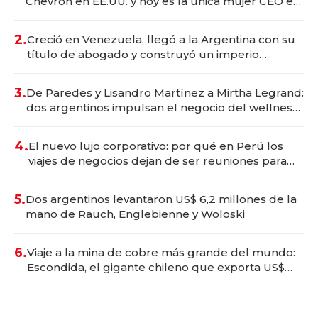
Chevron en EE.UU. y hoy es la única mujer CEO en
Vaca Muerta
2.
Creció en Venezuela, llegó a la Argentina con su
título de abogado y construyó un imperio
gastronómico que revoluciona las marcas "fast
premium"
3.
De Paredes y Lisandro Martínez a Mirtha Legrand:
dos argentinos impulsan el negocio del wellness
deportivo y el cuidado corporal
4.
El nuevo lujo corporativo: por qué en Perú los
viajes de negocios dejan de ser reuniones para
convertirse en experiencias transformadoras
5.
Dos argentinos levantaron US$ 6,2 millones de la
mano de Rauch, Englebienne y Woloski
6.
Viaje a la mina de cobre más grande del mundo:
Escondida, el gigante chileno que exporta US$
14.000 millones anuales