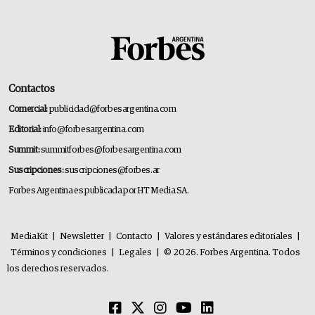
Contactos
Comercial:
publicidad@forbesargentina.com
Editorial:
info@forbesargentina.com
Summit:
summitforbes@forbesargentina.com
Suscripciones:
suscripciones@forbes.ar
Forbes Argentina es publicada por HT Media SA.
MediaKit
|
Newsletter
|
Contacto
|
Valores y estándares editoriales
|
Términos y condiciones
|
Legales
|
© 2026. Forbes Argentina. Todos
los derechos reservados.