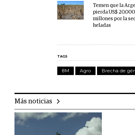
Temen que la Arg
pierda US$ 20.00
millones por la seq
heladas
TAGS
8M
Agro
Brecha de gé
Más noticias