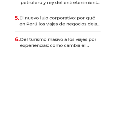
petrolero y rey del entretenimiento
que va por la licitación de
Tecnópolis junto a Fénix
5.
El nuevo lujo corporativo: por qué
en Perú los viajes de negocios dejan
de ser reuniones para convertirse
en experiencias transformadoras
6.
Del turismo masivo a los viajes por
experiencias: cómo cambia el
negocio de la asistencia al viajero