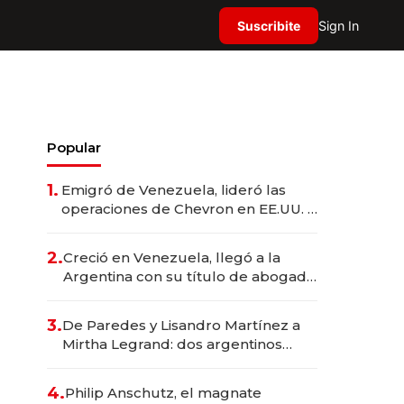
Suscribite
Sign In
Popular
1.
Emigró de Venezuela, lideró las
operaciones de Chevron en EE.UU. y
hoy es la única mujer CEO en Vaca
Muerta
2.
Creció en Venezuela, llegó a la
Argentina con su título de abogado
y construyó un imperio
gastronómico que revoluciona las
3.
De Paredes y Lisandro Martínez a
marcas "fast premium"
Mirtha Legrand: dos argentinos
impulsan el negocio del wellness
deportivo y el cuidado corporal
4.
Philip Anschutz, el magnate