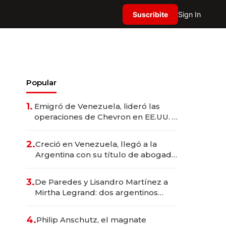
Suscribite
Sign In
Popular
1.
Emigró de Venezuela, lideró las
operaciones de Chevron en EE.UU. y
hoy es la única mujer CEO en Vaca
Muerta
2.
Creció en Venezuela, llegó a la
Argentina con su título de abogado
y construyó un imperio
gastronómico que revoluciona las
3.
De Paredes y Lisandro Martínez a
marcas "fast premium"
Mirtha Legrand: dos argentinos
impulsan el negocio del wellness
deportivo y el cuidado corporal
4.
Philip Anschutz, el magnate