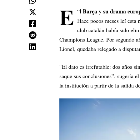
E
l Barça y su drama europ
“
Hace pocos meses leí esta n
club catalán había sido eli
Champions League. Por segundo año
Lionel, quedaba relegado a disputa
“El dato es irrefutable: dos años s
saque sus conclusiones”, sugería el 
la institución a partir de la salida 