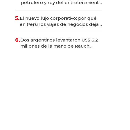
petrolero y rey del entretenimiento
que va por la licitación de
Tecnópolis junto a Fénix
5.
El nuevo lujo corporativo: por qué
en Perú los viajes de negocios dejan
de ser reuniones para convertirse
en experiencias transformadoras
6.
Dos argentinos levantaron US$ 6,2
millones de la mano de Rauch,
Englebienne y Woloski