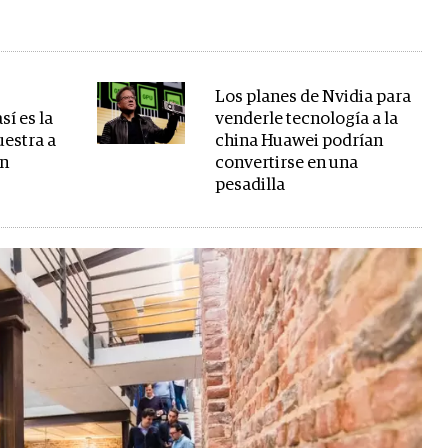
Los planes de Nvidia para
sí es la
venderle tecnología a la
estra a
china Huawei podrían
on
convertirse en una
pesadilla