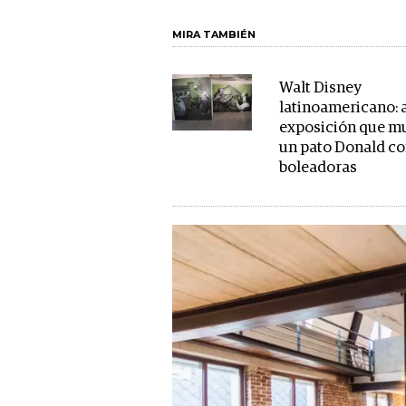
MIRA TAMBIÉN
Walt Disney
latinoamericano: a
exposición que mu
un pato Donald c
boleadoras