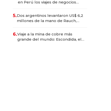
en Perú los viajes de negocios
dejan de ser reuniones para
convertirse en experiencias
5.
Dos argentinos levantaron US$ 6,2
transformadoras
millones de la mano de Rauch,
Englebienne y Woloski
6.
Viaje a la mina de cobre más
grande del mundo: Escondida, el
gigante chileno que exporta US$
14.000 millones anuales