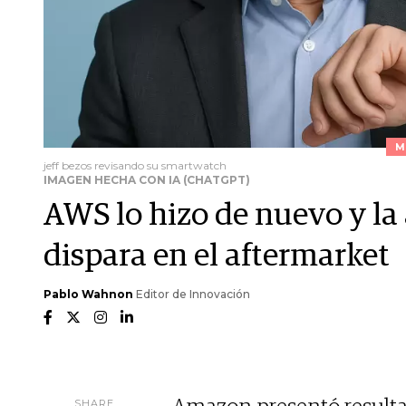
M
jeff bezos revisando su smartwatch
IMAGEN HECHA CON IA (CHATGPT)
AWS lo hizo de nuevo y la
dispara en el aftermarket
Pablo Wahnon
Editor de Innovación
SHARE