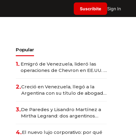
Suscribite
Sign In
Popular
1.
Emigró de Venezuela, lideró las
operaciones de Chevron en EE.UU. y
hoy es la única mujer CEO en Vaca
Muerta
2.
Creció en Venezuela, llegó a la
Argentina con su título de abogado
y construyó un imperio
gastronómico que revoluciona las
3.
De Paredes y Lisandro Martínez a
marcas "fast premium"
Mirtha Legrand: dos argentinos
impulsan el negocio del wellness
deportivo y el cuidado corporal
4.
El nuevo lujo corporativo: por qué