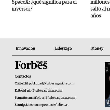
SpaceX: ¿qué significa para el
millones:
inversor?
salto al 
años
Innovación
Liderazgo
Money
Contactos
Comercial:
publicidad@forbesargentina.com
Editorial:
info@forbesargentina.com
Summit:
summitforbes@forbesargentina.com
Suscripciones:
suscripciones@forbes.ar