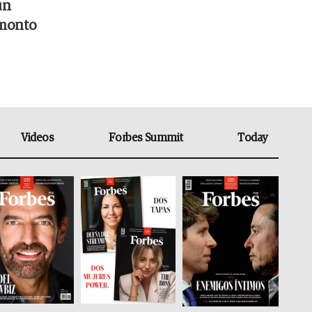
un
 monto
Videos
Forbes Summit
Today