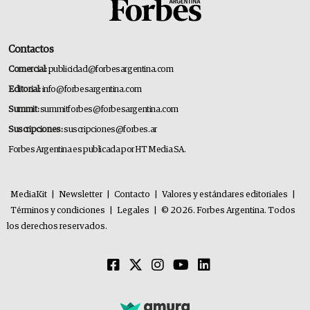
Contactos
Comercial:
publicidad@forbesargentina.com
Editorial:
info@forbesargentina.com
Summit:
summitforbes@forbesargentina.com
Suscripciones:
suscripciones@forbes.ar
Forbes Argentina es publicada por HT Media SA.
MediaKit
|
Newsletter
|
Contacto
|
Valores y estándares editoriales
|
Términos y condiciones
|
Legales
|
© 2026. Forbes Argentina. Todos
los derechos reservados.