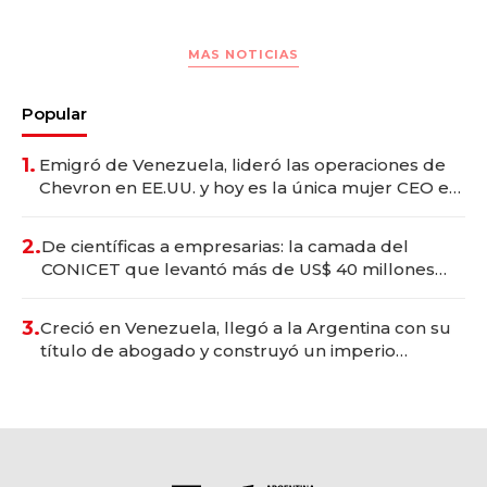
MAS NOTICIAS
Popular
1.
Emigró de Venezuela, lideró las operaciones de
Chevron en EE.UU. y hoy es la única mujer CEO en
Vaca Muerta
2.
De científicas a empresarias: la camada del
CONICET que levantó más de US$ 40 millones
para fundar startups biotech
3.
Creció en Venezuela, llegó a la Argentina con su
título de abogado y construyó un imperio
gastronómico que revoluciona las marcas "fast
premium"