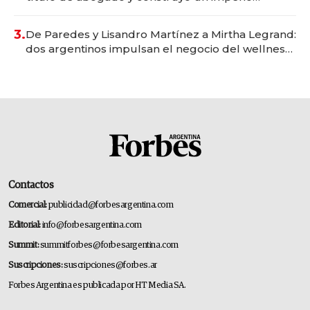
gastronómico que revoluciona las marcas "fast
premium"
3.
De Paredes y Lisandro Martínez a Mirtha Legrand:
dos argentinos impulsan el negocio del wellness
deportivo y el cuidado corporal
Contactos
Comercial:
publicidad@forbesargentina.com
Editorial:
info@forbesargentina.com
Summit:
summitforbes@forbesargentina.com
Suscripciones:
suscripciones@forbes.ar
Forbes Argentina es publicada por HT Media SA.