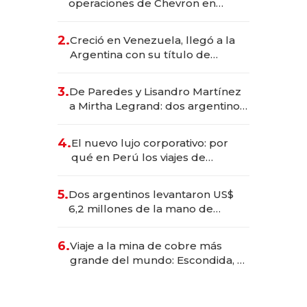
operaciones de Chevron en
EE.UU. y hoy es la única mujer
CEO en Vaca Muerta
2.
Creció en Venezuela, llegó a la
Argentina con su título de
abogado y construyó un imperio
gastronómico que revoluciona
3.
De Paredes y Lisandro Martínez
las marcas "fast premium"
a Mirtha Legrand: dos argentinos
impulsan el negocio del wellness
deportivo y el cuidado corporal
4.
El nuevo lujo corporativo: por
qué en Perú los viajes de
negocios dejan de ser reuniones
para convertirse en experiencias
5.
Dos argentinos levantaron US$
transformadoras
6,2 millones de la mano de
Rauch, Englebienne y Woloski
6.
Viaje a la mina de cobre más
grande del mundo: Escondida, el
gigante chileno que exporta US$
14.000 millones anuales