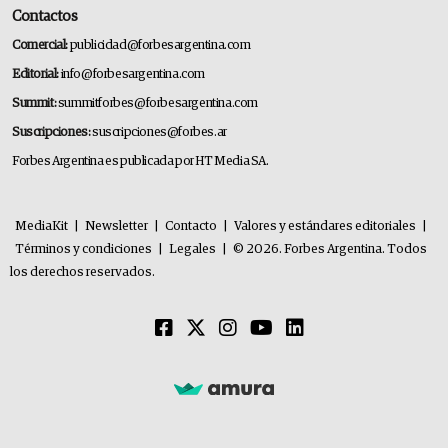
Contactos
Comercial:
publicidad@forbesargentina.com
Editorial:
info@forbesargentina.com
Summit:
summitforbes@forbesargentina.com
Suscripciones:
suscripciones@forbes.ar
Forbes Argentina es publicada por HT Media SA.
MediaKit
|
Newsletter
|
Contacto
|
Valores y estándares editoriales
|
Términos y condiciones
|
Legales
|
© 2026. Forbes Argentina. Todos
los derechos reservados.