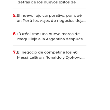
detrás de los nuevos éxitos de
Netflix
5.
El nuevo lujo corporativo: por qué
en Perú los viajes de negocios dejan
de ser reuniones para convertirse
en experiencias transformadoras
6.
L’Oréal trae una nueva marca de
maquillaje a la Argentina después
de 8 años: la estrategia para
conquistar a la Generación Z
7.
El negocio de competir a los 40:
Messi, LeBron, Ronaldo y Djokovic,
las caras detrás del mercado de la
longevidad deportiva