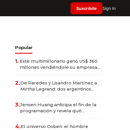
Suscribite
Sign In
Popular
1.
Este multimillonario ganó US$ 360
millones vendiéndole su empresa
de psicodélicos a Eli Lilly
2.
De Paredes y Lisandro Martínez a
Mirtha Legrand: dos argentinos
impulsan el negocio del wellness
deportivo y el cuidado corporal
3.
Jensen Huang anticipa el fin de la
programación y revela qué
aprender para trabajar con IA
4.
El universo Coben: el hombre