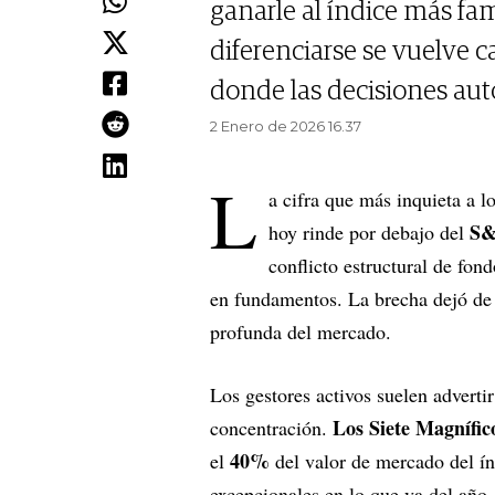
ganarle al índice más fam
diferenciarse se vuelve
donde las decisiones aut
2 Enero de 2026 16.37
L
a cifra que más inquieta a l
S&
hoy rinde por debajo del
conflicto estructural de fon
en fundamentos. La brecha dejó de 
profunda del mercado.
Los gestores activos suelen adverti
Los Siete Magnífic
concentración.
40%
el
del valor de mercado del ín
excepcionales en lo que va del año