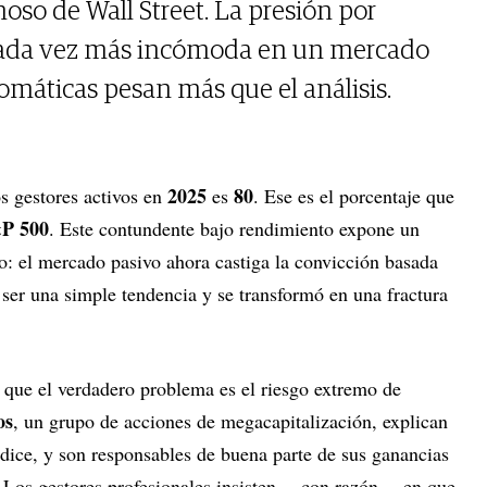
oso de Wall Street. La presión por
 cada vez más incómoda en un mercado
omáticas pesan más que el análisis.
2025
80
os gestores activos en
es
. Ese es el porcentaje que
P 500
. Este contundente bajo rendimiento expone un
do: el mercado pasivo ahora castiga la convicción basada
ser una simple tendencia y se transformó en una fractura
r que el verdadero problema es el riesgo extremo de
os
, un grupo de acciones de megacapitalización, explican
dice, y son responsables de buena parte de sus ganancias
. Los gestores profesionales insisten —con razón— en que