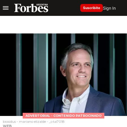
Sign In
Suscribite
ADVERTORIAL - CONTENIDO PATROCINADO
biosidus - mariano elizalde - _c4a7018
WEB