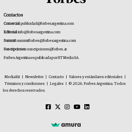
Contactos
Comercial:
publicidad@forbesargentina.com
Editorial:
info@forbesargentina.com
Summit:
summitforbes@forbesargentina.com
Suscripciones:
suscripciones@forbes.ar
Forbes Argentina es publicada por HT Media SA.
MediaKit
|
Newsletter
|
Contacto
|
Valores y estándares editoriales
|
Términos y condiciones
|
Legales
|
© 2026. Forbes Argentina. Todos
los derechos reservados.