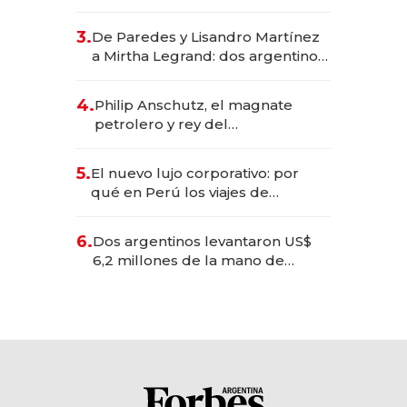
abogado y construyó un imperio
gastronómico que revoluciona
3.
De Paredes y Lisandro Martínez
las marcas "fast premium"
a Mirtha Legrand: dos argentinos
impulsan el negocio del wellness
deportivo y el cuidado corporal
4.
Philip Anschutz, el magnate
petrolero y rey del
entretenimiento que va por la
licitación de Tecnópolis junto a
5.
El nuevo lujo corporativo: por
Fénix
qué en Perú los viajes de
negocios dejan de ser reuniones
para convertirse en experiencias
6.
Dos argentinos levantaron US$
transformadoras
6,2 millones de la mano de
Rauch, Englebienne y Woloski