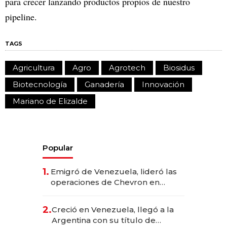
para crecer lanzando productos propios de nuestro
pipeline.
TAGS
Agricultura
Agro
Agrotech
Biosidus
Biotecnología
Ganadería
Innovación
Mariano de Elizalde
Popular
1.
Emigró de Venezuela, lideró las
operaciones de Chevron en
EE.UU. y hoy es la única mujer
CEO en Vaca Muerta
2.
Creció en Venezuela, llegó a la
Argentina con su título de