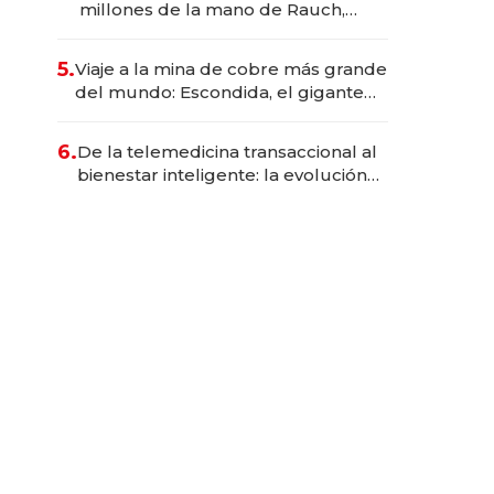
millones de la mano de Rauch,
Englebienne y Woloski
5.
Viaje a la mina de cobre más grande
del mundo: Escondida, el gigante
chileno que exporta US$ 14.000
millones anuales
6.
De la telemedicina transaccional al
bienestar inteligente: la evolución
de doc24 para transformar a las
organizaciones