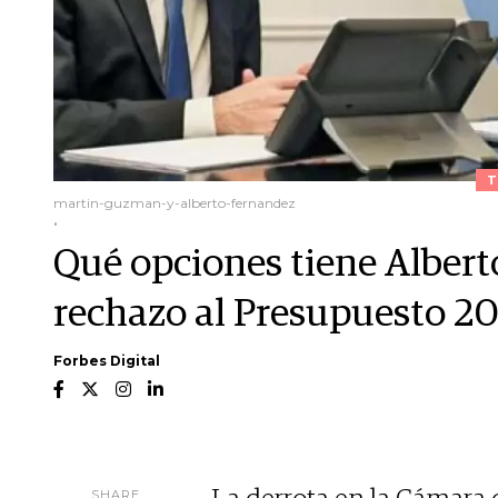
T
martin-guzman-y-alberto-fernandez
.
Qué opciones tiene Albert
rechazo al Presupuesto 2
Forbes Digital
SHARE