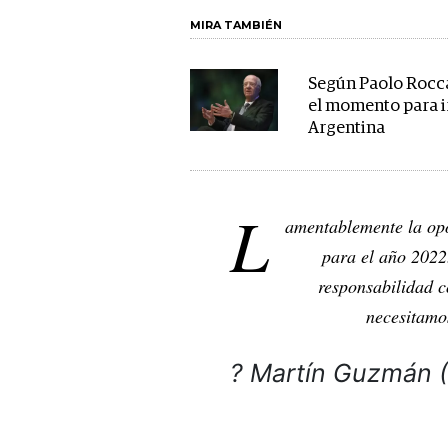
MIRA TAMBIÉN
Según Paolo Rocca
el momento para ir
Argentina
L
amentablemente la opo
para el año 2022
responsabilidad c
necesitamos
? Martín Guzmán