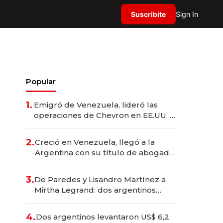
Suscribite
Sign In
Popular
1.
Emigró de Venezuela, lideró las
operaciones de Chevron en EE.UU. y
hoy es la única mujer CEO en Vaca
Muerta
2.
Creció en Venezuela, llegó a la
Argentina con su título de abogado
y construyó un imperio
gastronómico que revoluciona las
3.
De Paredes y Lisandro Martínez a
marcas "fast premium"
Mirtha Legrand: dos argentinos
impulsan el negocio del wellness
deportivo y el cuidado corporal
4.
Dos argentinos levantaron US$ 6,2