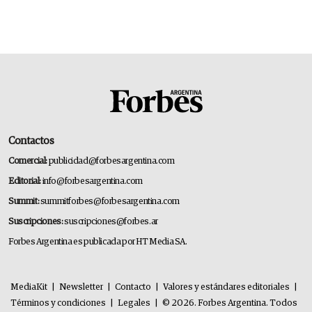
Contactos
Comercial:
publicidad@forbesargentina.com
Editorial:
info@forbesargentina.com
Summit:
summitforbes@forbesargentina.com
Suscripciones:
suscripciones@forbes.ar
Forbes Argentina es publicada por HT Media SA.
MediaKit
|
Newsletter
|
Contacto
|
Valores y estándares editoriales
|
Términos y condiciones
|
Legales
|
© 2026. Forbes Argentina. Todos