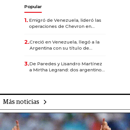
Popular
1.
Emigró de Venezuela, lideró las
operaciones de Chevron en
EE.UU. y hoy es la única mujer
CEO en Vaca Muerta
2.
Creció en Venezuela, llegó a la
Argentina con su título de
abogado y construyó un imperio
gastronómico que revoluciona
3.
De Paredes y Lisandro Martínez
las marcas "fast premium"
a Mirtha Legrand: dos argentinos
impulsan el negocio del wellness
deportivo y el cuidado corporal
Más noticias