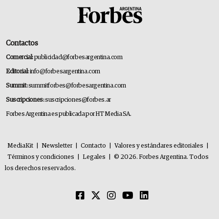
Contactos
Comercial:
publicidad@forbesargentina.com
Editorial:
info@forbesargentina.com
Summit:
summitforbes@forbesargentina.com
Suscripciones:
suscripciones@forbes.ar
Forbes Argentina es publicada por HT Media SA.
MediaKit
|
Newsletter
|
Contacto
|
Valores y estándares editoriales
|
Términos y condiciones
|
Legales
|
© 2026. Forbes Argentina. Todos
los derechos reservados.