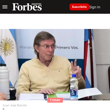
Sign In
Suscribite
TODAY
Juan José Bahillo
S