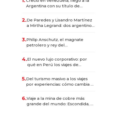
1.
Creció en Venezuela, llegó a la
Argentina con su título de
abogado y construyó un imperio
gastronómico que revoluciona
2.
De Paredes y Lisandro Martínez
las marcas "fast premium"
a Mirtha Legrand: dos argentinos
impulsan el negocio del wellness
deportivo y el cuidado corporal
3.
Philip Anschutz, el magnate
petrolero y rey del
entretenimiento que va por la
licitación de Tecnópolis junto a
4.
El nuevo lujo corporativo: por
Fénix
qué en Perú los viajes de
negocios dejan de ser reuniones
para convertirse en experiencias
5.
Del turismo masivo a los viajes
transformadoras
por experiencias: cómo cambia el
negocio de la asistencia al viajero
6.
Viaje a la mina de cobre más
grande del mundo: Escondida, el
gigante chileno que exporta US$
14.000 millones anuales