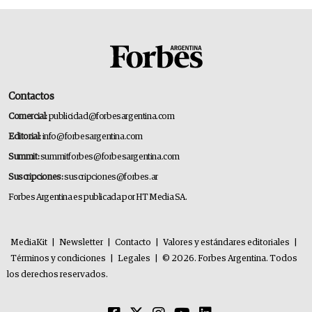
Contactos
Comercial:
publicidad@forbesargentina.com
Editorial:
info@forbesargentina.com
Summit:
summitforbes@forbesargentina.com
Suscripciones:
suscripciones@forbes.ar
Forbes Argentina es publicada por HT Media SA.
MediaKit
|
Newsletter
|
Contacto
|
Valores y estándares editoriales
|
Términos y condiciones
|
Legales
|
© 2026. Forbes Argentina. Todos
los derechos reservados.