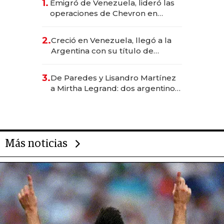
1.
Emigró de Venezuela, lideró las
operaciones de Chevron en
EE.UU. y hoy es la única mujer
CEO en Vaca Muerta
2.
Creció en Venezuela, llegó a la
Argentina con su título de
abogado y construyó un imperio
gastronómico que revoluciona
3.
De Paredes y Lisandro Martínez
las marcas "fast premium"
a Mirtha Legrand: dos argentinos
impulsan el negocio del wellness
deportivo y el cuidado corporal
Más noticias