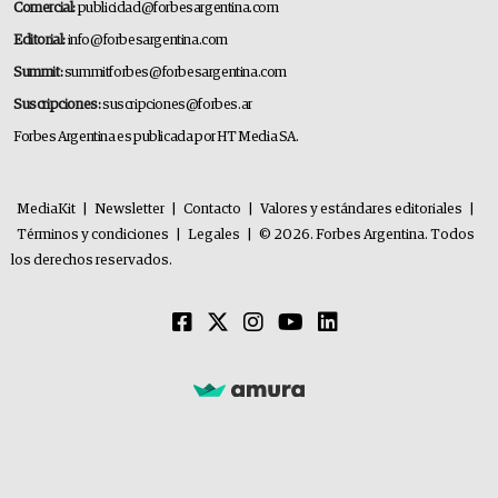
Comercial:
publicidad@forbesargentina.com
Editorial:
info@forbesargentina.com
Summit:
summitforbes@forbesargentina.com
Suscripciones:
suscripciones@forbes.ar
Forbes Argentina es publicada por HT Media SA.
MediaKit
|
Newsletter
|
Contacto
|
Valores y estándares editoriales
|
Términos y condiciones
|
Legales
|
© 2026. Forbes Argentina. Todos
los derechos reservados.