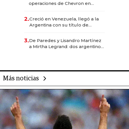
operaciones de Chevron en
EE.UU. y hoy es la única mujer
CEO en Vaca Muerta
2.
Creció en Venezuela, llegó a la
Argentina con su título de
abogado y construyó un imperio
gastronómico que revoluciona
3.
De Paredes y Lisandro Martínez
las marcas "fast premium"
a Mirtha Legrand: dos argentinos
impulsan el negocio del wellness
deportivo y el cuidado corporal
Más noticias