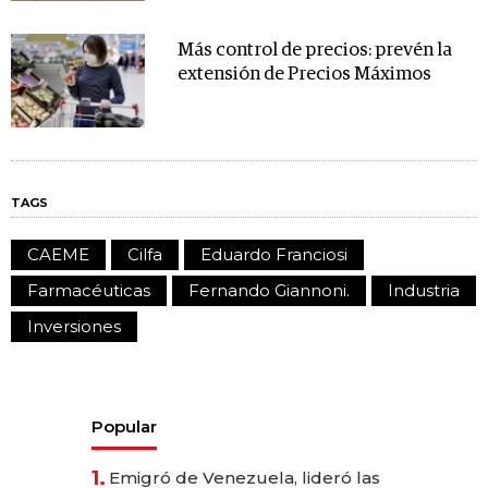
Más control de precios: prevén la
extensión de Precios Máximos
TAGS
CAEME
Cilfa
Eduardo Franciosi
Farmacéuticas
Fernando Giannoni.
Industria
Inversiones
Popular
1.
Emigró de Venezuela, lideró las