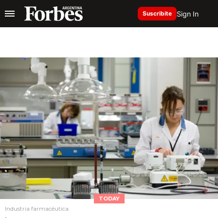
Sign In
Suscribite
TODAY
Industria farmacéutica.
.