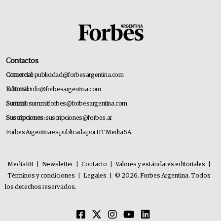
Contactos
Comercial:
publicidad@forbesargentina.com
Editorial:
info@forbesargentina.com
Summit:
summitforbes@forbesargentina.com
Suscripciones:
suscripciones@forbes.ar
Forbes Argentina es publicada por HT Media SA.
MediaKit
|
Newsletter
|
Contacto
|
Valores y estándares editoriales
|
Términos y condiciones
|
Legales
|
© 2026. Forbes Argentina. Todos
los derechos reservados.