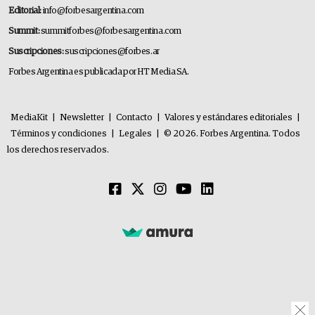
Editorial:
info@forbesargentina.com
Summit:
summitforbes@forbesargentina.com
Suscripciones:
suscripciones@forbes.ar
Forbes Argentina es publicada por HT Media SA.
MediaKit
|
Newsletter
|
Contacto
|
Valores y estándares editoriales
|
Términos y condiciones
|
Legales
|
© 2026. Forbes Argentina. Todos
los derechos reservados.