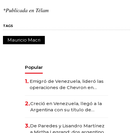
*Publicada en Télam
TAGS
Mauricio Macri
Popular
1.
Emigró de Venezuela, lideró las
operaciones de Chevron en
EE.UU. y hoy es la única mujer
CEO en Vaca Muerta
2.
Creció en Venezuela, llegó a la
Argentina con su título de
abogado y construyó un imperio
gastronómico que revoluciona
3.
De Paredes y Lisandro Martínez
las marcas "fast premium"
a Mirtha Legrand: dos argentinos