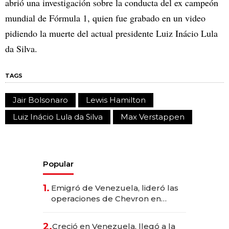
abrió una investigación sobre la conducta del ex campeón
mundial de Fórmula 1, quien fue grabado en un video
pidiendo la muerte del actual presidente Luiz Inácio Lula
da Silva.
TAGS
Jair Bolsonaro
Lewis Hamilton
Luiz Inácio Lula da Silva
Max Verstappen
Popular
1.
Emigró de Venezuela, lideró las
operaciones de Chevron en
EE.UU. y hoy es la única mujer
CEO en Vaca Muerta
2.
Creció en Venezuela, llegó a la