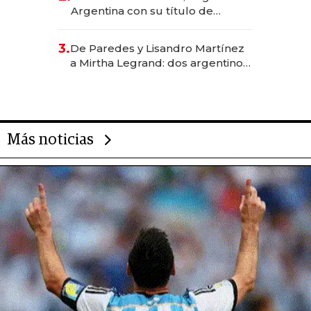
Argentina con su título de
abogado y construyó un imperio
gastronómico que revoluciona
3.
De Paredes y Lisandro Martínez
las marcas "fast premium"
a Mirtha Legrand: dos argentinos
impulsan el negocio del wellness
deportivo y el cuidado corporal
Más noticias