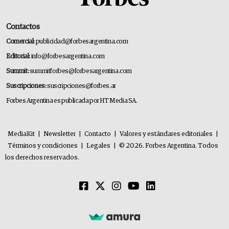
Contactos
Comercial:
publicidad@forbesargentina.com
Editorial:
info@forbesargentina.com
Summit:
summitforbes@forbesargentina.com
Suscripciones:
suscripciones@forbes.ar
Forbes Argentina es publicada por HT Media SA.
MediaKit
|
Newsletter
|
Contacto
|
Valores y estándares editoriales
|
Términos y condiciones
|
Legales
|
© 2026. Forbes Argentina. Todos
los derechos reservados.