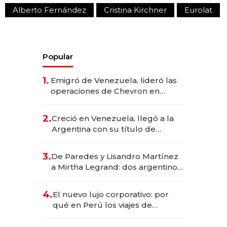
Alberto Fernández
Cristina Kirchner
Eurolat
Popular
1.
Emigró de Venezuela, lideró las
operaciones de Chevron en
EE.UU. y hoy es la única mujer
CEO en Vaca Muerta
2.
Creció en Venezuela, llegó a la
Argentina con su título de
abogado y construyó un imperio
gastronómico que revoluciona
3.
De Paredes y Lisandro Martínez
las marcas "fast premium"
a Mirtha Legrand: dos argentinos
impulsan el negocio del wellness
deportivo y el cuidado corporal
4.
El nuevo lujo corporativo: por
qué en Perú los viajes de
negocios dejan de ser reuniones
para convertirse en experiencias