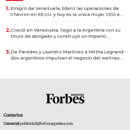
1.
Emigró de Venezuela, lideró las operaciones de
Chevron en EE.UU. y hoy es la única mujer CEO en
Vaca Muerta
2.
Creció en Venezuela, llegó a la Argentina con su
título de abogado y construyó un imperio
gastronómico que revoluciona las marcas "fast
premium"
3.
De Paredes y Lisandro Martínez a Mirtha Legrand:
dos argentinos impulsan el negocio del wellness
deportivo y el cuidado corporal
Contactos
Comercial:
publicidad@forbesargentina.com