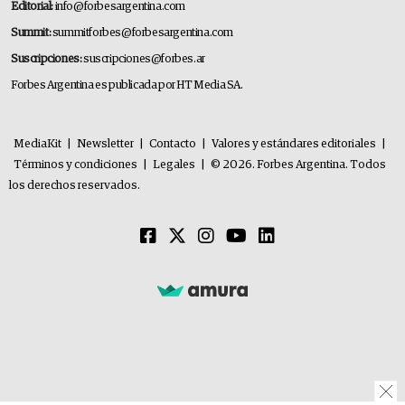
Editorial:
info@forbesargentina.com
Summit:
summitforbes@forbesargentina.com
Suscripciones:
suscripciones@forbes.ar
Forbes Argentina es publicada por HT Media SA.
MediaKit
|
Newsletter
|
Contacto
|
Valores y estándares editoriales
|
Términos y condiciones
|
Legales
|
© 2026. Forbes Argentina. Todos
los derechos reservados.