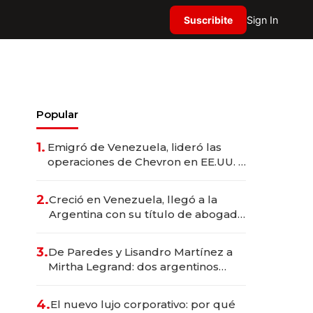
Suscribite
Sign In
Popular
1.
Emigró de Venezuela, lideró las
operaciones de Chevron en EE.UU. y
hoy es la única mujer CEO en Vaca
Muerta
2.
Creció en Venezuela, llegó a la
Argentina con su título de abogado
y construyó un imperio
gastronómico que revoluciona las
3.
De Paredes y Lisandro Martínez a
marcas "fast premium"
Mirtha Legrand: dos argentinos
impulsan el negocio del wellness
deportivo y el cuidado corporal
4.
El nuevo lujo corporativo: por qué