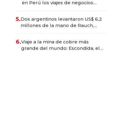
en Perú los viajes de negocios
dejan de ser reuniones para
convertirse en experiencias
5.
Dos argentinos levantaron US$ 6,2
transformadoras
millones de la mano de Rauch,
Englebienne y Woloski
6.
Viaje a la mina de cobre más
grande del mundo: Escondida, el
gigante chileno que exporta US$
14.000 millones anuales