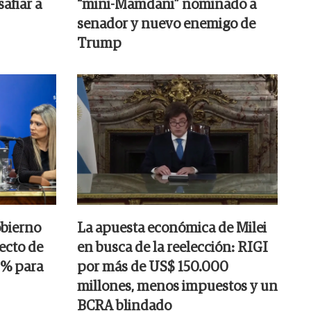
afiar a
“mini-Mamdani” nominado a
senador y nuevo enemigo de
Trump
obierno
La apuesta económica de Milei
ecto de
en busca de la reelección: RIGI
25% para
por más de US$ 150.000
millones, menos impuestos y un
BCRA blindado