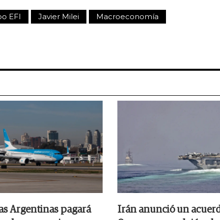
po EFI
Javier Milei
Macroeconomía
as Argentinas pagará
Irán anunció un acuer