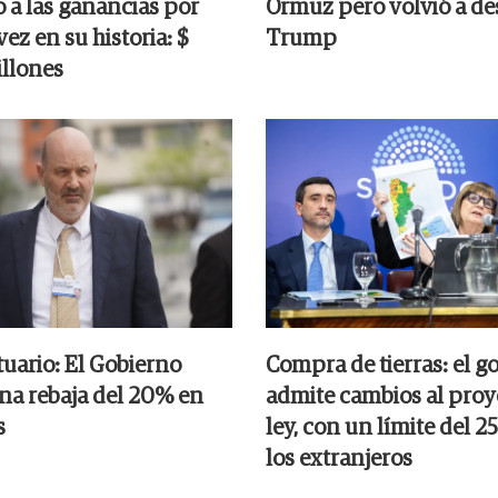
 a las ganancias por
Ormuz pero volvió a des
ez en su historia: $
Trump
llones
tuario: El Gobierno
Compra de tierras: el g
na rebaja del 20% en
admite cambios al proy
s
ley, con un límite del 
los extranjeros