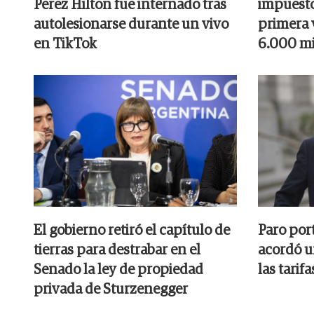
Perez Hilton fue internado tras
impuesto
autolesionarse durante un vivo
primera v
en TikTok
6.000 mi
El gobierno retiró el capítulo de
Paro por
tierras para destrabar en el
acordó u
Senado la ley de propiedad
las tarifa
privada de Sturzenegger