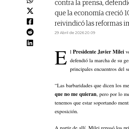
contra la prensa, defendi
que la economía creció 1
reivindicó las reformas 
29 Abril de 2026 20.09
E
Presidente Javier Milei
l
vo
defendió la marcha de su ge
principales encuentros del s
“Las barbaridades que dicen los m
que no me quieran
, pero por lo m
tenemos que estar soportando mentir
exposición.
A partir de allí, Milei repasó los pr