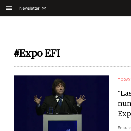
Newsletter
#Expo EFI
TODAY
"La
nunc
Exp
En su e