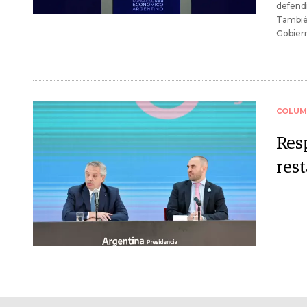
defendi
También
Gobier
COLUM
Res
res