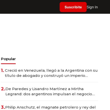
Suscribite
Sign In
Popular
1.
Creció en Venezuela, llegó a la Argentina con su
título de abogado y construyó un imperio
gastronómico que revoluciona las marcas "fast
premium"
2.
De Paredes y Lisandro Martínez a Mirtha
Legrand: dos argentinos impulsan el negocio
del wellness deportivo y el cuidado corporal
3.
Philip Anschutz, el magnate petrolero y rey del