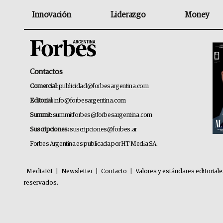
Innovación
Liderazgo
Money
Contactos
Comercial:
publicidad@forbesargentina.com
Editorial:
info@forbesargentina.com
Summit:
summitforbes@forbesargentina.com
Suscripciones:
suscripciones@forbes.ar
Forbes Argentina es publicada por HT Media SA.
MediaKit
|
Newsletter
|
Contacto
|
Valores y estándares editorial
reservados.