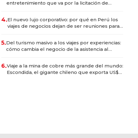
entretenimiento que va por la licitación de
Tecnópolis junto a Fénix
4.
El nuevo lujo corporativo: por qué en Perú los
viajes de negocios dejan de ser reuniones para
convertirse en experiencias transformadoras
5.
Del turismo masivo a los viajes por experiencias:
cómo cambia el negocio de la asistencia al
viajero
6.
Viaje a la mina de cobre más grande del mundo:
Escondida, el gigante chileno que exporta US$
14.000 millones anuales