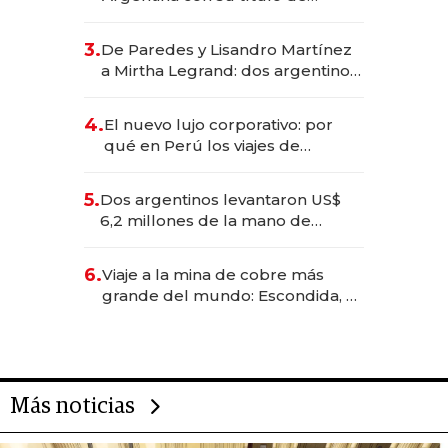
abogado y construyó un imperio
gastronómico que revoluciona
3.
De Paredes y Lisandro Martínez
las marcas "fast premium"
a Mirtha Legrand: dos argentinos
impulsan el negocio del wellness
deportivo y el cuidado corporal
4.
El nuevo lujo corporativo: por
qué en Perú los viajes de
negocios dejan de ser reuniones
para convertirse en experiencias
5.
Dos argentinos levantaron US$
transformadoras
6,2 millones de la mano de
Rauch, Englebienne y Woloski
6.
Viaje a la mina de cobre más
grande del mundo: Escondida, el
gigante chileno que exporta US$
14.000 millones anuales
Más noticias