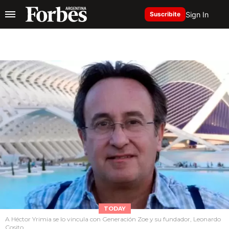
Sign In
Suscribite
TODAY
A Héctor Yrimia se lo vincula con Generación Zoe y su fundador, Leonardo
Cosito