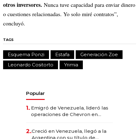
otros inversores.
Nunca tuve capacidad para enviar dinero
o cuestiones relacionadas. Yo solo miré contratos”,
concluyó.
TAGS
Esquema Ponzi
Estafa
Generación Zoe
Leonardo Cositorto
Yrimia
Popular
1.
Emigró de Venezuela, lideró las
operaciones de Chevron en
EE.UU. y hoy es la única mujer
CEO en Vaca Muerta
2.
Creció en Venezuela, llegó a la
Argentina con su título de