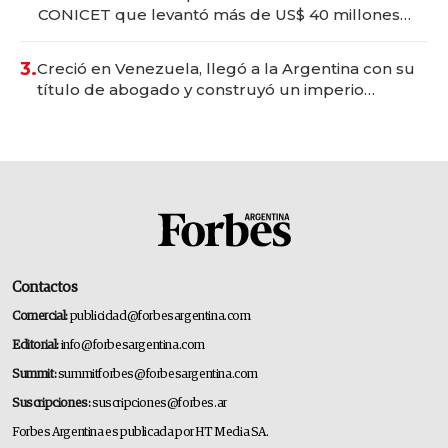
CONICET que levantó más de US$ 40 millones
para fundar startups biotech
3.
Creció en Venezuela, llegó a la Argentina con su
título de abogado y construyó un imperio
gastronómico que revoluciona las marcas "fast
premium"
Contactos
Comercial:
publicidad@forbesargentina.com
Editorial:
info@forbesargentina.com
Summit:
summitforbes@forbesargentina.com
Suscripciones:
suscripciones@forbes.ar
Forbes Argentina es publicada por HT Media SA.