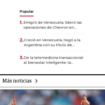
Popular
1.
Emigró de Venezuela, lideró las
operaciones de Chevron en
EE.UU. y hoy es la única mujer
CEO en Vaca Muerta
2.
Creció en Venezuela, llegó a la
Argentina con su título de
abogado y construyó un imperio
gastronómico que revoluciona
3.
De la telemedicina transaccional
las marcas "fast premium"
al bienestar inteligente: la
evolución de doc24 para
transformar a las organizaciones
Más noticias