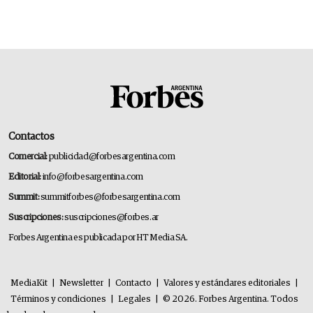
Contactos
Comercial:
publicidad@forbesargentina.com
Editorial:
info@forbesargentina.com
Summit:
summitforbes@forbesargentina.com
Suscripciones:
suscripciones@forbes.ar
Forbes Argentina es publicada por HT Media SA.
MediaKit
|
Newsletter
|
Contacto
|
Valores y estándares editoriales
|
Términos y condiciones
|
Legales
|
© 2026. Forbes Argentina. Todos