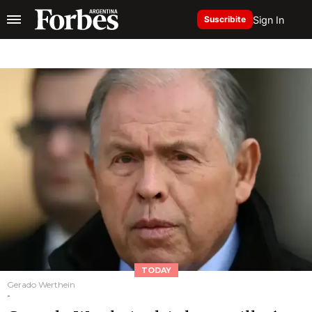
Sign In
Suscribite
TODAY
Gerado Werthein
-