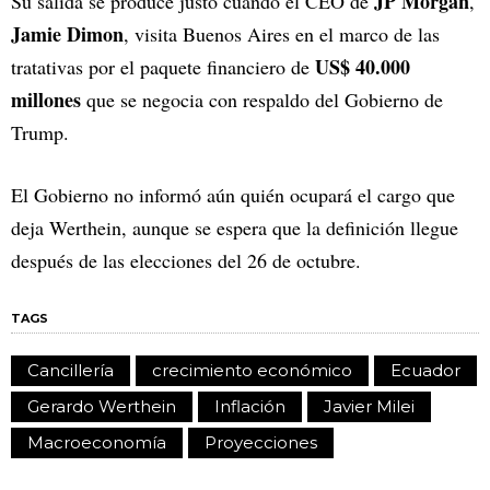
JP Morgan
Su salida se produce justo cuando el CEO de
,
Jamie Dimon
, visita Buenos Aires en el marco de las
US$ 40.000
tratativas por el paquete financiero de
millones
que se negocia con respaldo del Gobierno de
Trump.
El Gobierno no informó aún quién ocupará el cargo que
deja Werthein, aunque se espera que la definición llegue
después de las elecciones del 26 de octubre.
TAGS
Cancillería
crecimiento económico
Ecuador
Gerardo Werthein
Inflación
Javier Milei
Macroeconomía
Proyecciones