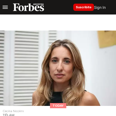
Sign In
Suscribite
TODAY
Cecilia Nicolini
TÉLAM