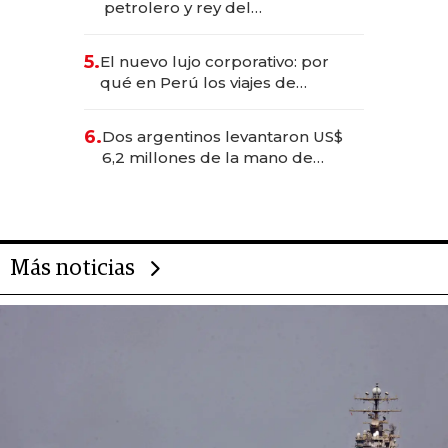
petrolero y rey del
entretenimiento que va por la
licitación de Tecnópolis junto a
5.
El nuevo lujo corporativo: por
Fénix
qué en Perú los viajes de
negocios dejan de ser reuniones
para convertirse en experiencias
6.
Dos argentinos levantaron US$
transformadoras
6,2 millones de la mano de
Rauch, Englebienne y Woloski
Más noticias