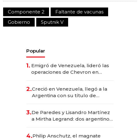
Componente 2
Faltante de vacunas
Gobierno
Sputnik V
Popular
1.
Emigró de Venezuela, lideró las
operaciones de Chevron en
EE.UU. y hoy es la única mujer
CEO en Vaca Muerta
2.
Creció en Venezuela, llegó a la
Argentina con su título de
abogado y construyó un imperio
gastronómico que revoluciona
3.
De Paredes y Lisandro Martínez
las marcas "fast premium"
a Mirtha Legrand: dos argentinos
impulsan el negocio del wellness
deportivo y el cuidado corporal
4.
Philip Anschutz, el magnate