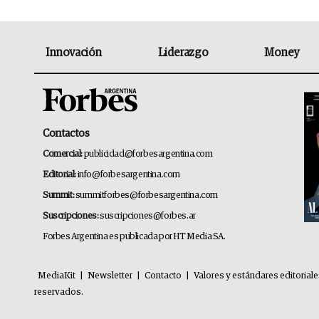
Innovación
Liderazgo
Money
Contactos
Comercial:
publicidad@forbesargentina.com
Editorial:
info@forbesargentina.com
Summit:
summitforbes@forbesargentina.com
Suscripciones:
suscripciones@forbes.ar
Forbes Argentina es publicada por HT Media SA.
MediaKit
|
Newsletter
|
Contacto
|
Valores y estándares editorial
reservados.