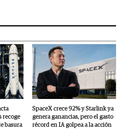
cta
SpaceX crece 92% y Starlink ya
s recoge
genera ganancias, pero el gasto
e basura
récord en IA golpea a la acción