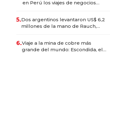
en Perú los viajes de negocios
dejan de ser reuniones para
convertirse en experiencias
5.
Dos argentinos levantaron US$ 6,2
transformadoras
millones de la mano de Rauch,
Englebienne y Woloski
6.
Viaje a la mina de cobre más
grande del mundo: Escondida, el
gigante chileno que exporta US$
14.000 millones anuales