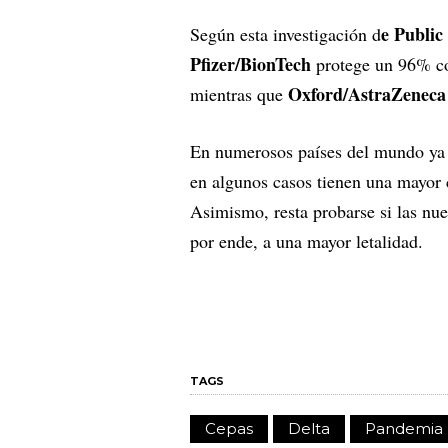
e Publi
Según esta investigación d
Pfizer/BionTech
protege un 96% con
Oxford/AstraZeneca
mientras que
En numerosos países del mundo ya s
en algunos casos tienen una mayor c
Asimismo, resta probarse si las nue
por ende, a una mayor letalidad.
TAGS
Cepas
Delta
Pandemia