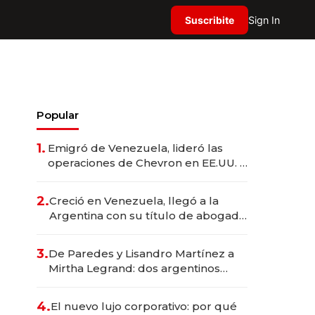
Suscribite
Sign In
Popular
1.
Emigró de Venezuela, lideró las
operaciones de Chevron en EE.UU. y
hoy es la única mujer CEO en Vaca
Muerta
2.
Creció en Venezuela, llegó a la
Argentina con su título de abogado
y construyó un imperio
gastronómico que revoluciona las
3.
De Paredes y Lisandro Martínez a
marcas "fast premium"
Mirtha Legrand: dos argentinos
impulsan el negocio del wellness
deportivo y el cuidado corporal
4.
El nuevo lujo corporativo: por qué