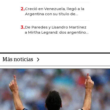
EE.UU. y hoy es la única mujer
CEO en Vaca Muerta
2.
Creció en Venezuela, llegó a la
Argentina con su título de
abogado y construyó un imperio
gastronómico que revoluciona
3.
De Paredes y Lisandro Martínez
las marcas "fast premium"
a Mirtha Legrand: dos argentinos
impulsan el negocio del wellness
deportivo y el cuidado corporal
Más noticias