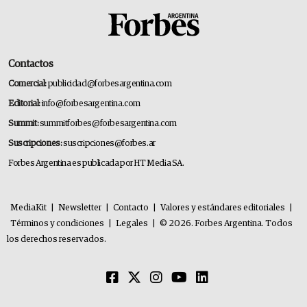
Contactos
Comercial:
publicidad@forbesargentina.com
Editorial:
info@forbesargentina.com
Summit:
summitforbes@forbesargentina.com
Suscripciones:
suscripciones@forbes.ar
Forbes Argentina es publicada por HT Media SA.
MediaKit
|
Newsletter
|
Contacto
|
Valores y estándares editoriales
|
Términos y condiciones
|
Legales
|
© 2026. Forbes Argentina. Todos
los derechos reservados.