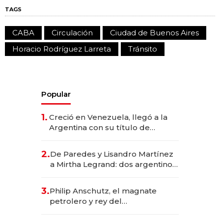
TAGS
CABA
Circulación
Ciudad de Buenos Aires
Horacio Rodríguez Larreta
Tránsito
Popular
1.
Creció en Venezuela, llegó a la
Argentina con su título de
abogado y construyó un imperio
gastronómico que revoluciona
2.
De Paredes y Lisandro Martínez
las marcas "fast premium"
a Mirtha Legrand: dos argentinos
impulsan el negocio del wellness
deportivo y el cuidado corporal
3.
Philip Anschutz, el magnate
petrolero y rey del
entretenimiento que va por la