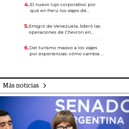
licitación de Tecnópolis junto a
4.
El nuevo lujo corporativo: por
Fénix
qué en Perú los viajes de
negocios dejan de ser reuniones
para convertirse en experiencias
5.
Emigró de Venezuela, lideró las
transformadoras
operaciones de Chevron en
EE.UU. y hoy es la única mujer
CEO en Vaca Muerta
6.
Del turismo masivo a los viajes
por experiencias: cómo cambia el
negocio de la asistencia al viajero
Más noticias