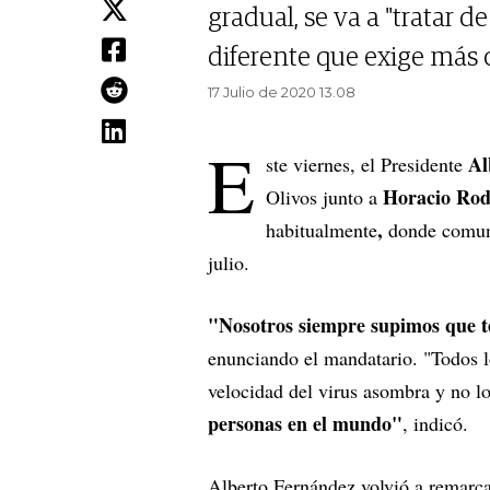
gradual, se va a "tratar 
diferente que exige más 
17 Julio de 2020 13.08
E
Al
ste viernes, el Presidente
Horacio Rod
Olivos junto a
,
habitualmente
donde comu
julio.
"Nosotros siempre supimos que t
enunciando el mandatario. "Todos l
velocidad del virus asombra y no l
personas en el mundo"
, indicó.
Alberto Fernández volvió a remarca