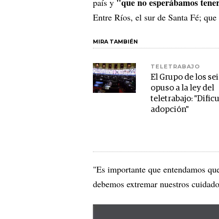
"que no esperábamos tene
país y
Entre Ríos, el sur de Santa Fé; que
MIRA TAMBIÉN
TELETRABAJO
El Grupo de los sei
opuso a la ley del
teletrabajo: "Dific
adopción"
"Es importante que entendamos que e
debemos extremar nuestros cuidados 