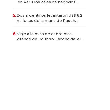
en Perú los viajes de negocios
dejan de ser reuniones para
convertirse en experiencias
5.
Dos argentinos levantaron US$ 6,2
transformadoras
millones de la mano de Rauch,
Englebienne y Woloski
6.
Viaje a la mina de cobre más
grande del mundo: Escondida, el
gigante chileno que exporta US$
14.000 millones anuales