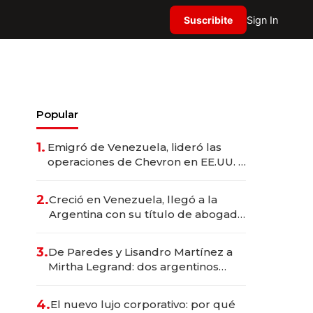
Suscribite
Sign In
Popular
1.
Emigró de Venezuela, lideró las
operaciones de Chevron en EE.UU. y
hoy es la única mujer CEO en Vaca
Muerta
2.
Creció en Venezuela, llegó a la
Argentina con su título de abogado
y construyó un imperio
gastronómico que revoluciona las
3.
De Paredes y Lisandro Martínez a
marcas "fast premium"
Mirtha Legrand: dos argentinos
impulsan el negocio del wellness
deportivo y el cuidado corporal
4.
El nuevo lujo corporativo: por qué