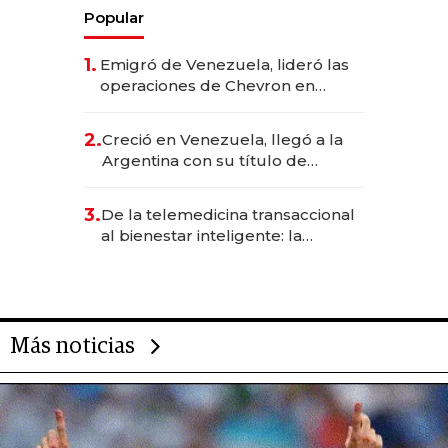
Popular
1.
Emigró de Venezuela, lideró las
operaciones de Chevron en
EE.UU. y hoy es la única mujer
CEO en Vaca Muerta
2.
Creció en Venezuela, llegó a la
Argentina con su título de
abogado y construyó un imperio
gastronómico que revoluciona
3.
De la telemedicina transaccional
las marcas "fast premium"
al bienestar inteligente: la
evolución de doc24 para
transformar a las organizaciones
Más noticias