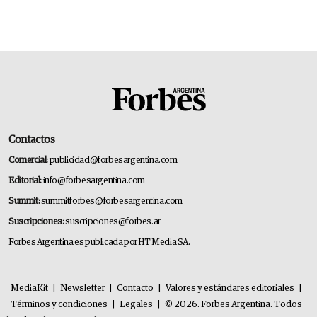
Contactos
Comercial:
publicidad@forbesargentina.com
Editorial:
info@forbesargentina.com
Summit:
summitforbes@forbesargentina.com
Suscripciones:
suscripciones@forbes.ar
Forbes Argentina es publicada por HT Media SA.
MediaKit
|
Newsletter
|
Contacto
|
Valores y estándares editoriales
|
Términos y condiciones
|
Legales
|
© 2026. Forbes Argentina. Todos