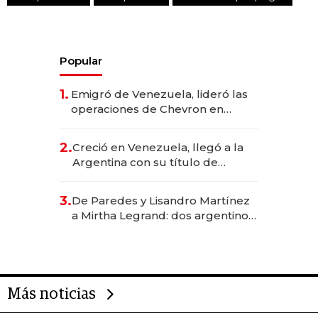
Popular
1.
Emigró de Venezuela, lideró las
operaciones de Chevron en
EE.UU. y hoy es la única mujer
CEO en Vaca Muerta
2.
Creció en Venezuela, llegó a la
Argentina con su título de
abogado y construyó un imperio
gastronómico que revoluciona
3.
De Paredes y Lisandro Martínez
las marcas "fast premium"
a Mirtha Legrand: dos argentinos
impulsan el negocio del wellness
deportivo y el cuidado corporal
Más noticias