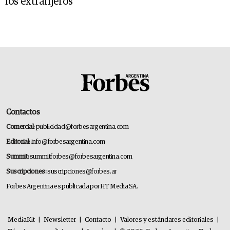
los extranjeros
Contactos
Comercial:
publicidad@forbesargentina.com
Editorial:
info@forbesargentina.com
Summit:
summitforbes@forbesargentina.com
Suscripciones:
suscripciones@forbes.ar
Forbes Argentina es publicada por HT Media SA.
MediaKit
|
Newsletter
|
Contacto
|
Valores y estándares editoriales
|