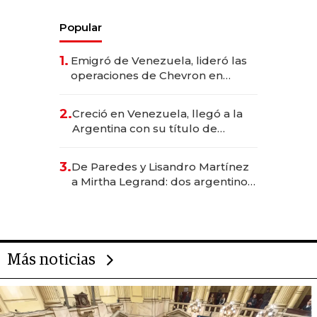
Popular
1.
Emigró de Venezuela, lideró las
operaciones de Chevron en
EE.UU. y hoy es la única mujer
CEO en Vaca Muerta
2.
Creció en Venezuela, llegó a la
Argentina con su título de
abogado y construyó un imperio
gastronómico que revoluciona
3.
De Paredes y Lisandro Martínez
las marcas "fast premium"
a Mirtha Legrand: dos argentinos
impulsan el negocio del wellness
deportivo y el cuidado corporal
Más noticias