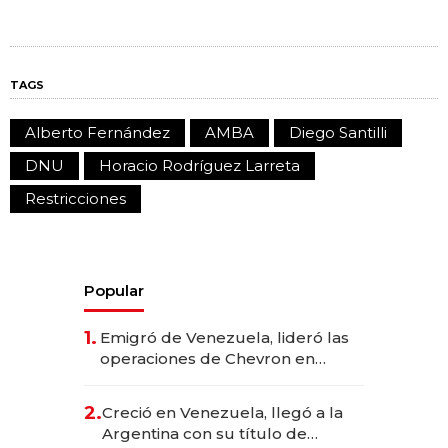
TAGS
Alberto Fernández
AMBA
Diego Santilli
DNU
Horacio Rodríguez Larreta
Restricciones
Popular
1.
Emigró de Venezuela, lideró las
operaciones de Chevron en
EE.UU. y hoy es la única mujer
CEO en Vaca Muerta
2.
Creció en Venezuela, llegó a la
Argentina con su título de