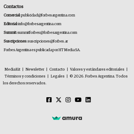
Contactos
Comercial:
publicidad@forbesargentina.com
Editorial:
info@forbesargentina.com
Summit:
summitforbes@forbesargentina.com
Suscripciones:
suscripciones@forbes.ar
Forbes Argentina es publicada por HT Media SA.
MediaKit
|
Newsletter
|
Contacto
|
Valores y estándares editoriales
|
Términos y condiciones
|
Legales
|
© 2026. Forbes Argentina. Todos
los derechos reservados.