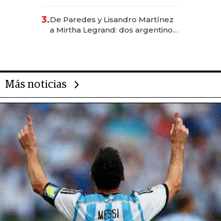
abogado y construyó un imperio
gastronómico que revoluciona
3.
De Paredes y Lisandro Martínez
las marcas "fast premium"
a Mirtha Legrand: dos argentinos
impulsan el negocio del wellness
deportivo y el cuidado corporal
Más noticias