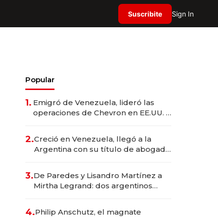
Suscribite
Sign In
Popular
1.
Emigró de Venezuela, lideró las
operaciones de Chevron en EE.UU. y
hoy es la única mujer CEO en Vaca
Muerta
2.
Creció en Venezuela, llegó a la
Argentina con su título de abogado
y construyó un imperio
gastronómico que revoluciona las
3.
De Paredes y Lisandro Martínez a
marcas "fast premium"
Mirtha Legrand: dos argentinos
impulsan el negocio del wellness
deportivo y el cuidado corporal
4.
Philip Anschutz, el magnate