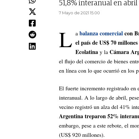
51,8% interanual en abri
7 Mayo de 2021 15.00
L
balanza comercial
con Br
a
el país de US$ 70 millone
Ecolatina
Cámara Arg
y la
el flujo del comercio de bienes entr
en línea con lo que ocurrió en los 
El fuerte incremento registrado en 
interanual. A lo largo de abril, pes
vecino registró un alza del 41% int
Argentina treparon 52% interanu
embargo, pese a este rebote, el mo
(US$ 920 millones).