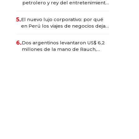
petrolero y rey del entretenimiento
que va por la licitación de
Tecnópolis junto a Fénix
5.
El nuevo lujo corporativo: por qué
en Perú los viajes de negocios dejan
de ser reuniones para convertirse
en experiencias transformadoras
6.
Dos argentinos levantaron US$ 6,2
millones de la mano de Rauch,
Englebienne y Woloski