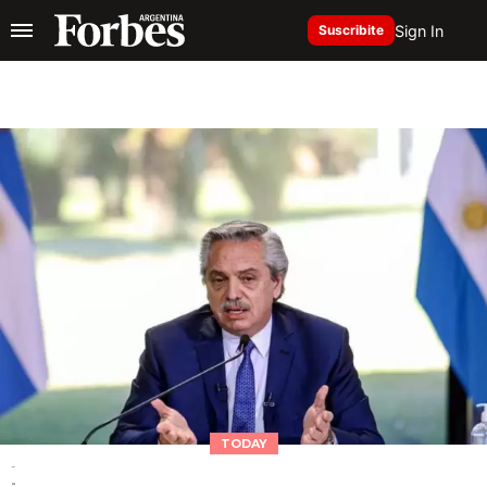
Sign In
Suscribite
TODAY
-
-