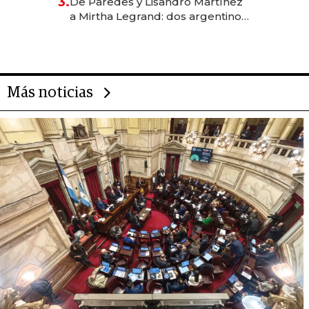
3.
De Paredes y Lisandro Martínez
las marcas "fast premium"
a Mirtha Legrand: dos argentinos
impulsan el negocio del wellness
deportivo y el cuidado corporal
Más noticias