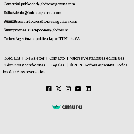
Comercial:
publicidad@forbesargentina.com
Editorial:
info@forbesargentina.com
Summit:
summitforbes@forbesargentina.com
Suscripciones:
suscripciones@forbes.ar
Forbes Argentina es publicada por HT Media SA.
MediaKit
|
Newsletter
|
Contacto
|
Valores y estándares editoriales
|
Términos y condiciones
|
Legales
|
© 2026. Forbes Argentina. Todos
los derechos reservados.