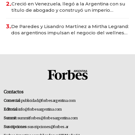
2.
Creció en Venezuela, llegó a la Argentina con su
título de abogado y construyó un imperio
gastronómico que revoluciona las marcas "fast
premium"
3.
De Paredes y Lisandro Martínez a Mirtha Legrand:
dos argentinos impulsan el negocio del wellness
deportivo y el cuidado corporal
Contactos
Comercial:
publicidad@forbesargentina.com
Editorial:
info@forbesargentina.com
Summit:
summitforbes@forbesargentina.com
Suscripciones:
suscripciones@forbes.ar