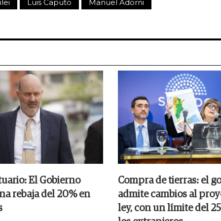
lei
Luis Caputo
Manuel Adorni
tuario: El Gobierno
Compra de tierras: el g
na rebaja del 20% en
admite cambios al proy
s
ley, con un límite del 