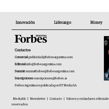
Innovación
Liderazgo
Money
Contactos
Comercial:
publicidad@forbesargentina.com
Editorial:
info@forbesargentina.com
Summit:
summitforbes@forbesargentina.com
Suscripciones:
suscripciones@forbes.ar
Forbes Argentina es publicada por HT Media SA.
MediaKit
|
Newsletter
|
Contacto
|
Valores y estándares editorial
reservados.