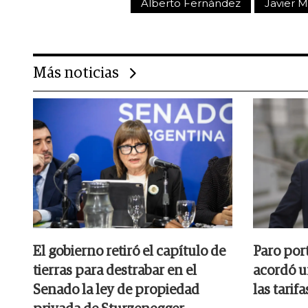
Alberto Fernández
Javier Mi
Más noticias
El gobierno retiró el capítulo de
Paro por
tierras para destrabar en el
acordó u
Senado la ley de propiedad
las tarifa