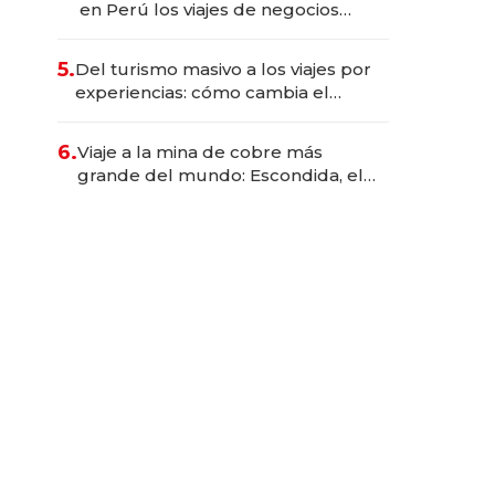
en Perú los viajes de negocios
dejan de ser reuniones para
convertirse en experiencias
5.
Del turismo masivo a los viajes por
transformadoras
experiencias: cómo cambia el
negocio de la asistencia al viajero
6.
Viaje a la mina de cobre más
grande del mundo: Escondida, el
gigante chileno que exporta US$
14.000 millones anuales