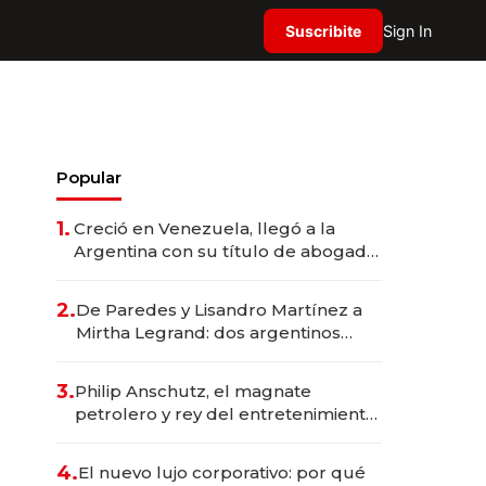
Suscribite
Sign In
Popular
1.
Creció en Venezuela, llegó a la
Argentina con su título de abogado
y construyó un imperio
gastronómico que revoluciona las
2.
De Paredes y Lisandro Martínez a
marcas "fast premium"
Mirtha Legrand: dos argentinos
impulsan el negocio del wellness
deportivo y el cuidado corporal
3.
Philip Anschutz, el magnate
petrolero y rey del entretenimiento
que va por la licitación de
Tecnópolis junto a Fénix
4.
El nuevo lujo corporativo: por qué