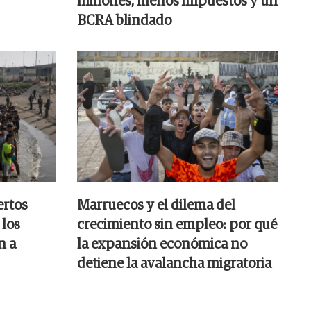
millones, menos impuestos y un
BCRA blindado
ertos
Marruecos y el dilema del
 los
crecimiento sin empleo: por qué
n a
la expansión económica no
detiene la avalancha migratoria