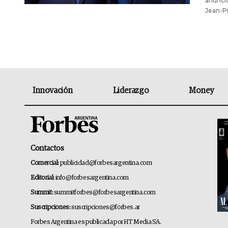
anuncio
Jean-Pi
Innovación
Liderazgo
Money
Contactos
Comercial:
publicidad@forbesargentina.com
Editorial:
info@forbesargentina.com
Summit:
summitforbes@forbesargentina.com
Suscripciones:
suscripciones@forbes.ar
Forbes Argentina es publicada por HT Media SA.