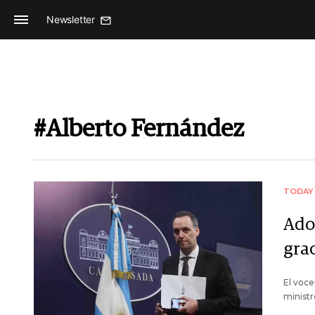
Newsletter
#Alberto Fernández
TODAY
Ado
grac
El voce
ministr