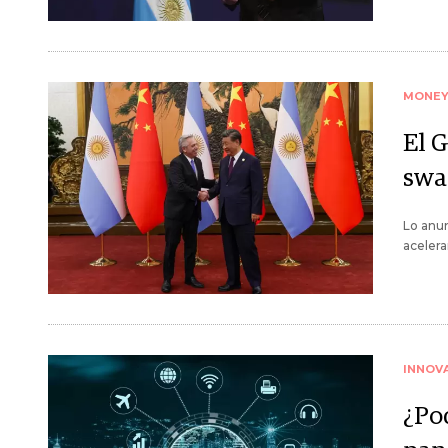
MONE
El 
swa
Lo anun
acelera
INNOV
¿Pod