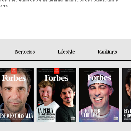
 de la secretaria de prensa de la administración demócrata, Karine
erre.
Negocios
Lifestyle
Rankings