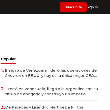
Suscribite
Sign In
Popular
1.
Emigró de Venezuela, lideró las operaciones de
Chevron en EE.UU. y hoy es la única mujer CEO
en Vaca Muerta
2.
Creció en Venezuela, llegó a la Argentina con su
título de abogado y construyó un imperio
gastronómico que revoluciona las marcas "fast
premium"
3.
De Paredes y Lisandro Martínez a Mirtha