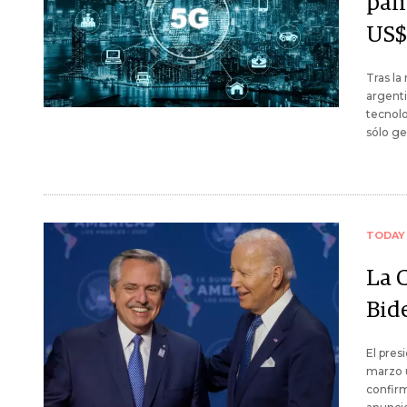
pan
US$
Tras la
argenti
tecnolo
sólo ge
TODAY
La 
Bid
El pre
marzo u
confirm