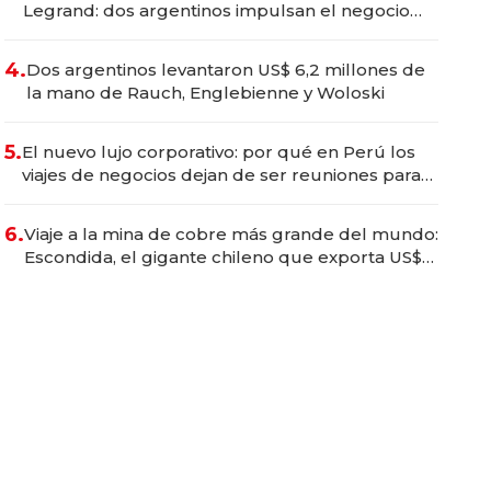
Legrand: dos argentinos impulsan el negocio
del wellness deportivo y el cuidado corporal
4.
Dos argentinos levantaron US$ 6,2 millones de
la mano de Rauch, Englebienne y Woloski
5.
El nuevo lujo corporativo: por qué en Perú los
viajes de negocios dejan de ser reuniones para
convertirse en experiencias transformadoras
6.
Viaje a la mina de cobre más grande del mundo:
Escondida, el gigante chileno que exporta US$
14.000 millones anuales