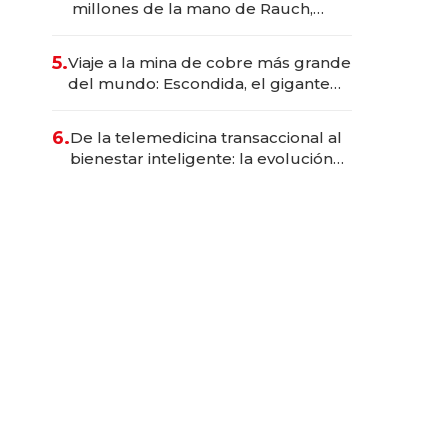
millones de la mano de Rauch,
Englebienne y Woloski
5.
Viaje a la mina de cobre más grande
del mundo: Escondida, el gigante
chileno que exporta US$ 14.000
millones anuales
6.
De la telemedicina transaccional al
bienestar inteligente: la evolución
de doc24 para transformar a las
organizaciones