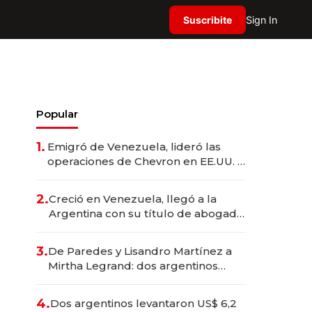
Suscribite
Sign In
Popular
1.
Emigró de Venezuela, lideró las
operaciones de Chevron en EE.UU. y
hoy es la única mujer CEO en Vaca
Muerta
2.
Creció en Venezuela, llegó a la
Argentina con su título de abogado
y construyó un imperio
gastronómico que revoluciona las
3.
De Paredes y Lisandro Martínez a
marcas "fast premium"
Mirtha Legrand: dos argentinos
impulsan el negocio del wellness
deportivo y el cuidado corporal
4.
Dos argentinos levantaron US$ 6,2