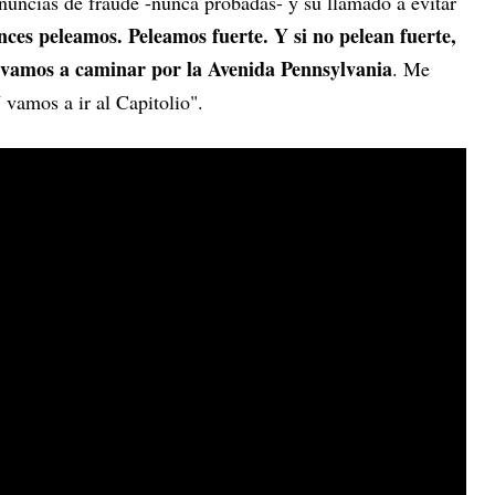
enuncias de fraude -nunca probadas- y su llamado a evitar
nces peleamos. Peleamos fuerte. Y si no pelean fuerte,
, vamos a caminar por la Avenida Pennsylvania
. Me
 vamos a ir al Capitolio".