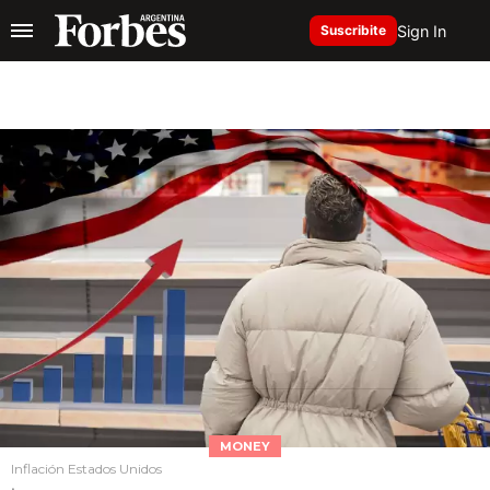
Sign In
Suscribite
MONEY
Inflación Estados Unidos
.