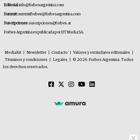
Editorial:
info@forbesargentina.com
Summit:
summitforbes@forbesargentina.com
Suscripciones:
suscripciones@forbes.ar
Forbes Argentina es publicada por HT Media SA.
MediaKit
|
Newsletter
|
Contacto
|
Valores y estándares editoriales
|
Términos y condiciones
|
Legales
|
© 2026. Forbes Argentina. Todos
los derechos reservados.