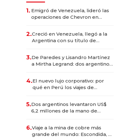
1.
Emigró de Venezuela, lideró las
operaciones de Chevron en
EE.UU. y hoy es la única mujer
CEO en Vaca Muerta
2.
Creció en Venezuela, llegó a la
Argentina con su título de
abogado y construyó un imperio
gastronómico que revoluciona
3.
De Paredes y Lisandro Martínez
las marcas "fast premium"
a Mirtha Legrand: dos argentinos
impulsan el negocio del wellness
deportivo y el cuidado corporal
4.
El nuevo lujo corporativo: por
qué en Perú los viajes de
negocios dejan de ser reuniones
para convertirse en experiencias
5.
Dos argentinos levantaron US$
transformadoras
6,2 millones de la mano de
Rauch, Englebienne y Woloski
6.
Viaje a la mina de cobre más
grande del mundo: Escondida, el