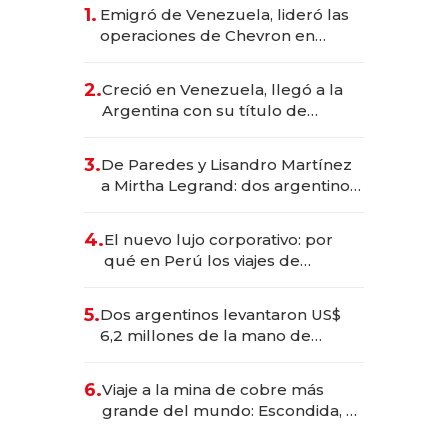
1.
Emigró de Venezuela, lideró las
operaciones de Chevron en
EE.UU. y hoy es la única mujer
CEO en Vaca Muerta
2.
Creció en Venezuela, llegó a la
Argentina con su título de
abogado y construyó un imperio
gastronómico que revoluciona
3.
De Paredes y Lisandro Martínez
las marcas "fast premium"
a Mirtha Legrand: dos argentinos
impulsan el negocio del wellness
deportivo y el cuidado corporal
4.
El nuevo lujo corporativo: por
qué en Perú los viajes de
negocios dejan de ser reuniones
para convertirse en experiencias
5.
Dos argentinos levantaron US$
transformadoras
6,2 millones de la mano de
Rauch, Englebienne y Woloski
6.
Viaje a la mina de cobre más
grande del mundo: Escondida, el
gigante chileno que exporta US$