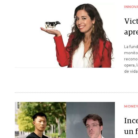
INNOV
Vic
apr
La fund
monito
recono
opera, 
de vida
MONE
Inc
un 