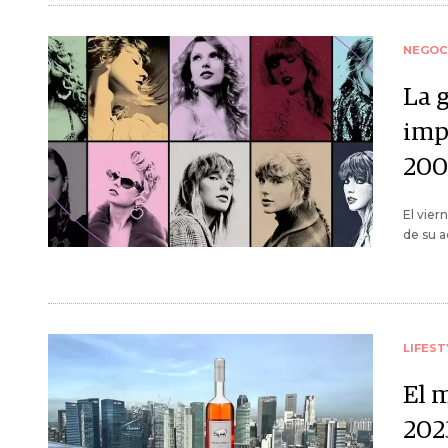
NEGOC
La g
imp
200
El vier
de su a
LIFEST
El 
202