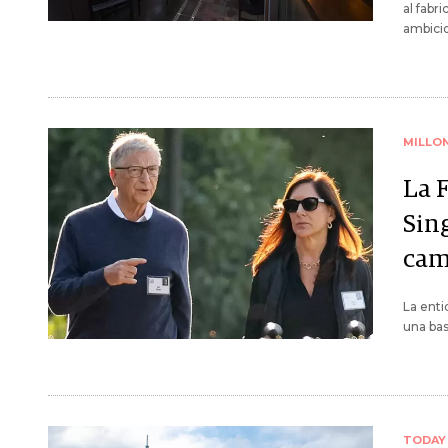
al fabr
ambicio
MILLO
La 
Sin
cam
La enti
una bas
TODAY