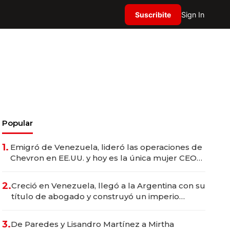
Suscribite
Sign In
Popular
1.
Emigró de Venezuela, lideró las operaciones de
Chevron en EE.UU. y hoy es la única mujer CEO
en Vaca Muerta
2.
Creció en Venezuela, llegó a la Argentina con su
título de abogado y construyó un imperio
gastronómico que revoluciona las marcas "fast
premium"
3.
De Paredes y Lisandro Martínez a Mirtha