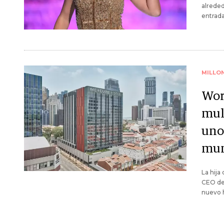
alreded
entrada
MILLO
Wor
mul
uno
mu
La hija
CEO de 
nuevo h