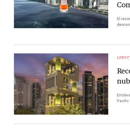
Com
El reco
descono
LIFEST
Reco
nub
Enclava
Pacific