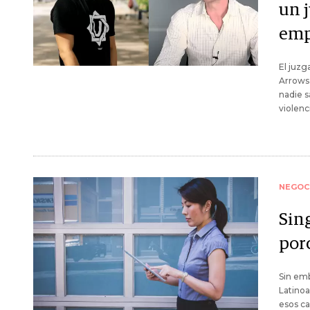
un j
emp
El juzg
Arrows 
nadie 
violenci
NEGOC
Sin
por
Sin emb
Latinoa
esos ca