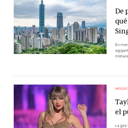
De 
qué
Sin
En meno
agigant
militare
NEGOC
Tay
el 
La gira