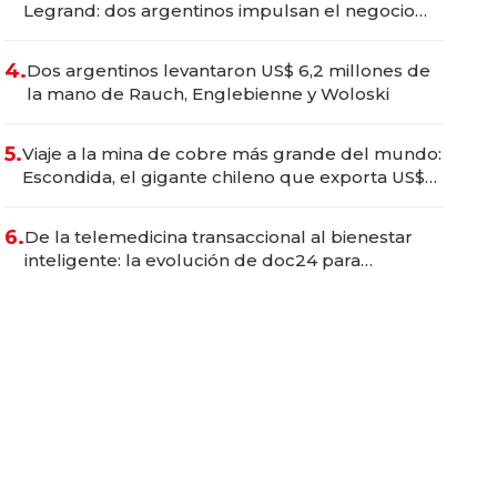
Legrand: dos argentinos impulsan el negocio
del wellness deportivo y el cuidado corporal
4.
Dos argentinos levantaron US$ 6,2 millones de
la mano de Rauch, Englebienne y Woloski
5.
Viaje a la mina de cobre más grande del mundo:
Escondida, el gigante chileno que exporta US$
14.000 millones anuales
6.
De la telemedicina transaccional al bienestar
inteligente: la evolución de doc24 para
transformar a las organizaciones