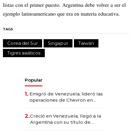
listas con el primer puesto. Argentina debe volver a ser el
ejemplo latinoamericano que era en materia educativa.
TAGS
Corea del Sur
Singapur
Taiwán
Tigres asiáticos
Popular
1.
Emigró de Venezuela, lideró las
operaciones de Chevron en
EE.UU. y hoy es la única mujer
CEO en Vaca Muerta
2.
Creció en Venezuela, llegó a la
Argentina con su título de
abogado y construyó un imperio