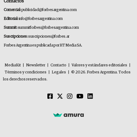
Contactos
Comercial:
publicidad@forbesargentina.com
Editorial:
info@forbesargentina.com
Summit:
summitforbes@forbesargentina.com
Suscripciones:
suscripciones@forbes.ar
Forbes Argentina es publicada por HT Media SA.
MediaKit
|
Newsletter
|
Contacto
|
Valores y estándares editoriales
|
Términos y condiciones
|
Legales
|
© 2026. Forbes Argentina. Todos
los derechos reservados.