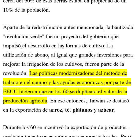
cerca del 60% de esas tierras estaba en propiedad de un
10% de la población.
Aparte de la redistribución antes mencionada, la bautizada
"revolución verde" fue un proyecto del gobierno que
impulsó el desarrollo en las formas de cultivo. La
utilización de abono, al igual que grandes inversiones para
mejorar la irrigación de los cultivos, fueron parte de la
revolución.
Las políticas modernizadoras del método de
trabajo en el campo y las ayudas económicas por parte de
EEUU hicieron que en los 60 se duplicara el valor de la
producción agrícola
. En ese entonces, Taiwán se destacó
arroz
té
plátanos
azúcar
en la exportación de
,
,
y
.
Durante los 60 se incentivó la exportación de productos,
mediante incentivos económicos a empresas locales. Pero