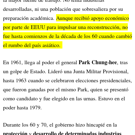
desarrolladas, ni una población que sobresaliera por su
preparación académica.
Aunque recibió apoyo económico
por parte de EEUU para impulsar una reconstrucción, no
fue hasta comienzos de la década de los 60 cuando cambió
el rumbo del país asiático.
Park Chung-hee
En 1961, llega al poder el general
, tras
un golpe de Estado. Lideró una Junta Militar Provisional,
hasta 1963 cuando se celebraron elecciones presidenciales,
que fueron ganadas por el mismo Park, quien se presentó
como candidato y fue elegido en las urnas. Estuvo en el
poder hasta 1979.
Durante los 60 y 70, el gobierno hizo hincapié en la
protección
desarrollo de determinadas industrias
y
,