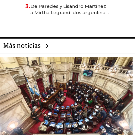
gastronómico que revoluciona
3.
De Paredes y Lisandro Martínez
las marcas "fast premium"
a Mirtha Legrand: dos argentinos
impulsan el negocio del wellness
deportivo y el cuidado corporal
Más noticias