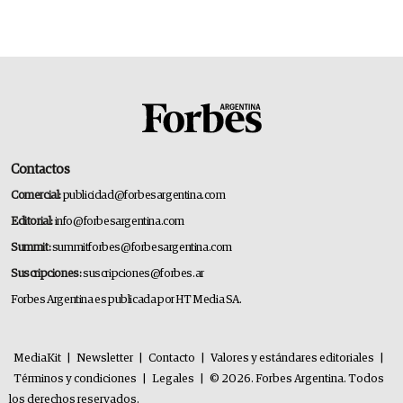
gastronómico que revoluciona las marcas "fast
premium"
Contactos
Comercial:
publicidad@forbesargentina.com
Editorial:
info@forbesargentina.com
Summit:
summitforbes@forbesargentina.com
Suscripciones:
suscripciones@forbes.ar
Forbes Argentina es publicada por HT Media SA.
MediaKit
|
Newsletter
|
Contacto
|
Valores y estándares editoriales
|
Términos y condiciones
|
Legales
|
© 2026. Forbes Argentina. Todos
los derechos reservados.