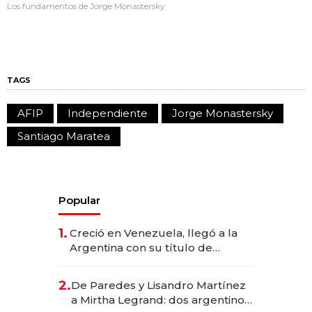
Los fundamentos de Jorge Monastersky
TAGS
AFIP
Independiente
Jorge Monastersky
Santiago Maratea
Popular
1.
Creció en Venezuela, llegó a la
Argentina con su título de
abogado y construyó un imperio
gastronómico que revoluciona
2.
De Paredes y Lisandro Martínez
las marcas "fast premium"
a Mirtha Legrand: dos argentinos