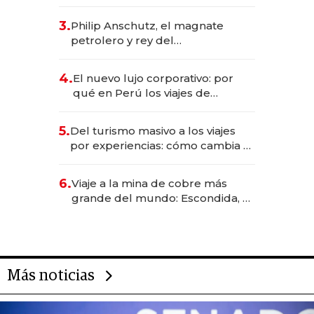
impulsan el negocio del wellness
deportivo y el cuidado corporal
3.
Philip Anschutz, el magnate
petrolero y rey del
entretenimiento que va por la
licitación de Tecnópolis junto a
4.
El nuevo lujo corporativo: por
Fénix
qué en Perú los viajes de
negocios dejan de ser reuniones
para convertirse en experiencias
5.
Del turismo masivo a los viajes
transformadoras
por experiencias: cómo cambia el
negocio de la asistencia al viajero
6.
Viaje a la mina de cobre más
grande del mundo: Escondida, el
gigante chileno que exporta US$
14.000 millones anuales
Más noticias