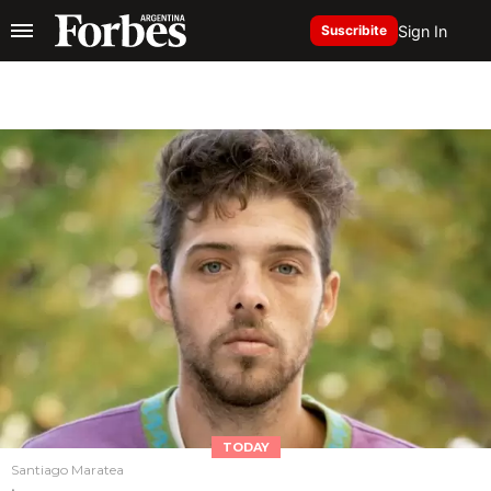
Sign In
Suscribite
TODAY
Santiago Maratea
.