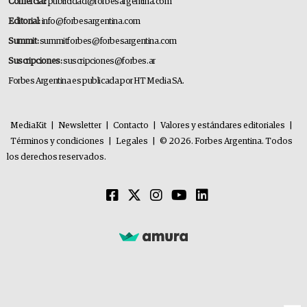
Comercial:
publicidad@forbesargentina.com
Editorial:
info@forbesargentina.com
Summit:
summitforbes@forbesargentina.com
Suscripciones:
suscripciones@forbes.ar
Forbes Argentina es publicada por HT Media SA.
MediaKit
|
Newsletter
|
Contacto
|
Valores y estándares editoriales
|
Términos y condiciones
|
Legales
|
© 2026. Forbes Argentina. Todos
los derechos reservados.