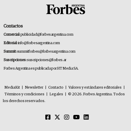
Contactos
Comercial:
publicidad@forbesargentina.com
Editorial:
info@forbesargentina.com
Summit:
summitforbes@forbesargentina.com
Suscripciones:
suscripciones@forbes.ar
Forbes Argentina es publicada por HT Media SA.
MediaKit
|
Newsletter
|
Contacto
|
Valores y estándares editoriales
|
Términos y condiciones
|
Legales
|
© 2026. Forbes Argentina. Todos
los derechos reservados.