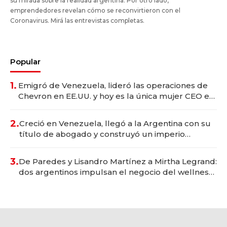
su mirada sobre la realidad argentina. Por otro lado,
emprendedores revelan cómo se reconvirtieron con el
Coronavirus. Mirá las entrevistas completas.
Popular
1.
Emigró de Venezuela, lideró las operaciones de
Chevron en EE.UU. y hoy es la única mujer CEO en
Vaca Muerta
2.
Creció en Venezuela, llegó a la Argentina con su
título de abogado y construyó un imperio
gastronómico que revoluciona las marcas "fast
premium"
3.
De Paredes y Lisandro Martínez a Mirtha Legrand:
dos argentinos impulsan el negocio del wellness
deportivo y el cuidado corporal