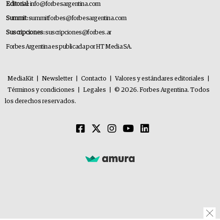
Editorial:
info@forbesargentina.com
Summit:
summitforbes@forbesargentina.com
Suscripciones:
suscripciones@forbes.ar
Forbes Argentina es publicada por HT Media SA.
MediaKit
|
Newsletter
|
Contacto
|
Valores y estándares editoriales
|
Términos y condiciones
|
Legales
|
© 2026. Forbes Argentina. Todos
los derechos reservados.