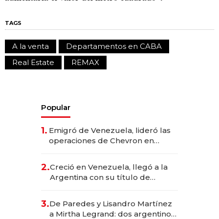
TAGS
A la venta
Departamentos en CABA
Real Estate
REMAX
Popular
1.
Emigró de Venezuela, lideró las
operaciones de Chevron en
EE.UU. y hoy es la única mujer
CEO en Vaca Muerta
2.
Creció en Venezuela, llegó a la
Argentina con su título de
abogado y construyó un imperio
gastronómico que revoluciona
3.
De Paredes y Lisandro Martínez
las marcas "fast premium"
a Mirtha Legrand: dos argentinos