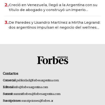
2.
Creció en Venezuela, llegó a la Argentina con su
título de abogado y construyó un imperio
gastronómico que revoluciona las marcas "fast
premium"
3.
De Paredes y Lisandro Martínez a Mirtha Legrand:
dos argentinos impulsan el negocio del wellness
deportivo y el cuidado corporal
Contactos
Comercial:
publicidad@forbesargentina.com
Editorial:
info@forbesargentina.com
Summit:
summitforbes@forbesargentina.com
Suscripciones:
suscripciones@forbes.ar